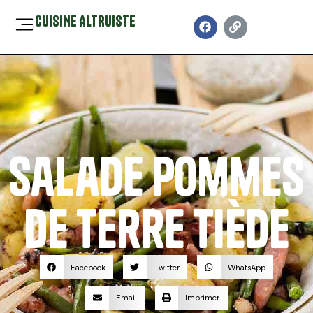
CUISINE ALTRUISTE
Salade pommes
de terre tiède
Facebook
Twitter
WhatsApp
Email
Imprimer