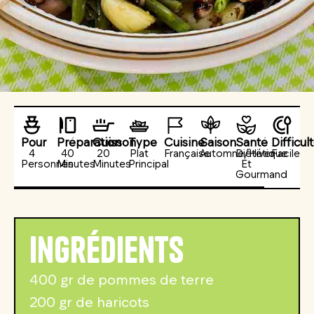
Pour
Préparation
Cuisson
Type
Cuisine
Saison
Santé
Difficul
4
40
20
Plat
Française
Automne/Hiver
Diététique
Facile
Personnes
Minutes
Minutes
Principal
Et
Gourmand
Ingrédients
400 gr de pommes de terre
200 gr de haricots