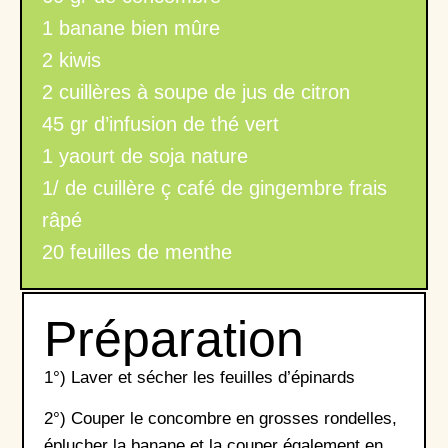
1 banane bien mûre
2 kiwis
2 cuillères à soupe de jus de citron
45 gr d’infusion de thé vert
1 yaourt de soja nature
1/ de cuillère ç café de gingembre frais
râpé
20 feuilles de menthe
Préparation
1°) Laver et sécher les feuilles d’épinards
2°) Couper le concombre en grosses rondelles,
éplucher la banane et la couper également en