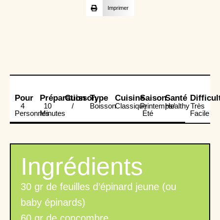
Imprimer
Pour
Préparation
Cuisson
Type
Cuisine
Saison
Santé
Difficul
4
10
/
Boisson
Classique
Printemps/
Healthy
Très
Personnes
Minutes
Été
Facile
Ingrédients
30 gr de feuilles d’épinard jeune (ou
baby épinards)
60 gr de concombre