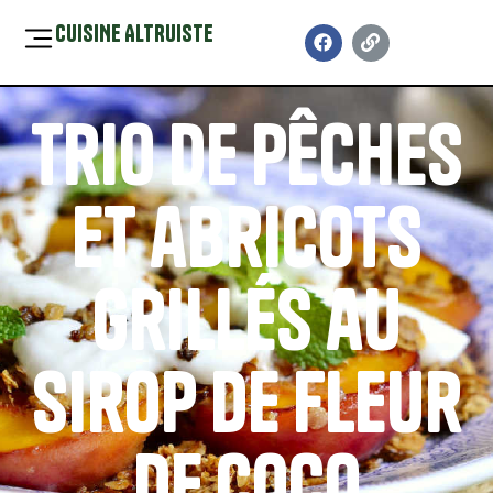
CUISINE ALTRUISTE
Trio de pêches
et abricots
grillés au
sirop de fleur
de coco