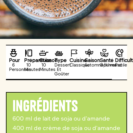
Pour
Préparation
Cuisson
Type
Cuisine
Saison
Santé
Difficul
6
10
10
Dessert
Classique
Automne/Hiver
Gourmand
Facile
Personnes
Minutes
Minutes
Et
Goûter
Ingrédients
600 ml de lait de soja ou d’amande
400 ml de crème de soja ou d’amande