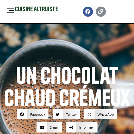
CUISINE ALTRUISTE
Un chocolat
chaud crémeux
Facebook
Twitter
WhatsApp
Email
Imprimer