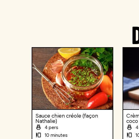
Sauce chien créole (façon
Crème
Nathalie)
coco
4 pers
4
10 minutes
1