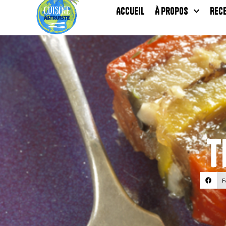
Accueil
À propos
Rec
T
F