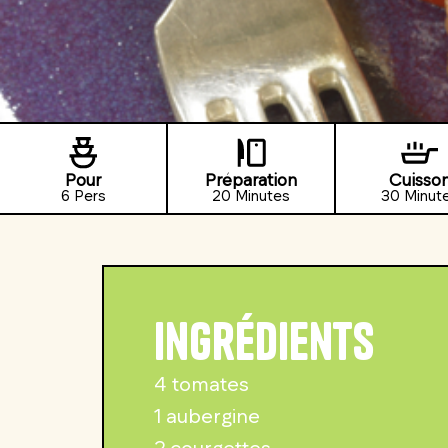
Pour
Préparation
Cuisso
6 Pers
20 Minutes
30 Minut
Ingrédients
4 tomates
1 aubergine
2 courgettes