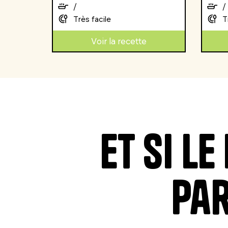
/
/
Très facile
T
Voir la recette
Et si l
par