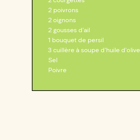
2 poivrons
2 oignons
2 gousses d’ail
1 bouquet de persil
3 cuillère à soupe d’huile d’olive
Sel
Poivre