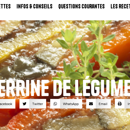
ettes
Infos & Conseils
Questions Courantes
Les rece
errine de légum
acebook
Twitter
WhatsApp
Email
I