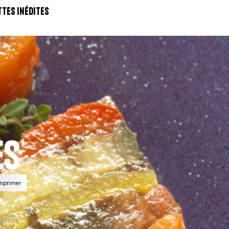
ttes inédites
es
mprimer