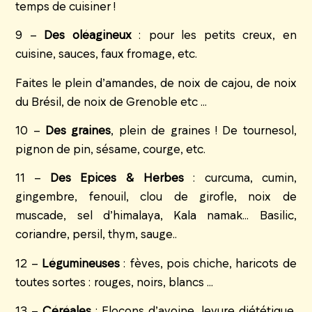
temps de cuisiner !
9 –
Des oléagineux
: pour les petits creux, en
cuisine, sauces, faux fromage, etc.
Faites le plein d’amandes, de noix de cajou, de noix
du Brésil, de noix de Grenoble etc …
10 –
Des graines
, plein de graines ! De tournesol,
pignon de pin, sésame, courge, etc.
11 –
Des Epices & Herbes
: curcuma, cumin,
gingembre, fenouil, clou de girofle, noix de
muscade, sel d’himalaya, Kala namak… Basilic,
coriandre, persil, thym, sauge..
12 –
Légumineuses
: fèves, pois chiche, haricots de
toutes sortes : rouges, noirs, blancs …
13 –
Céréales
: Flocons d’avoine, levure diététique,